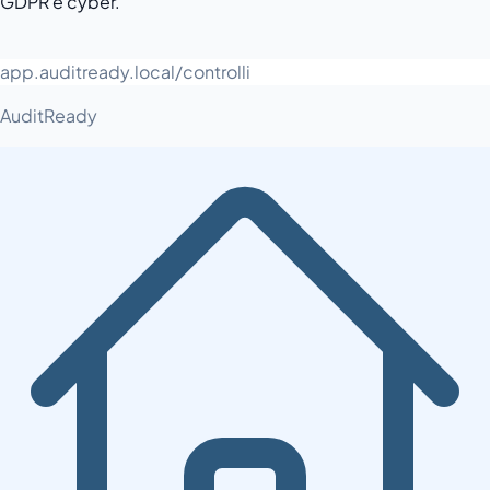
GDPR e cyber.
app.auditready.local/controlli
AuditReady