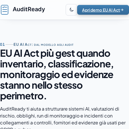
Vai al contenuto
Apri demo EU AI Act
01
EU AI Act: dal modello agli audit
EU AI Act più gest quando
inventario, classificazione,
monitoraggio ed evidenze
stanno nello stesso
perimetro.
AuditReady ti aiuta a strutturare sistemi AI, valutazioni di
rischio, obblighi, run di monitoraggio e incidenti con
collegamenti a controlli, fornitori ed evidenze già usati per