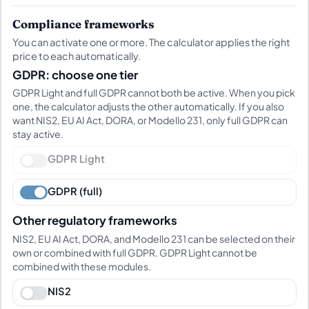
Compliance frameworks
You can activate one or more. The calculator applies the right
price to each automatically.
GDPR: choose one tier
GDPR Light and full GDPR cannot both be active. When you pick
one, the calculator adjusts the other automatically. If you also
want NIS2, EU AI Act, DORA, or Modello 231, only full GDPR can
stay active.
GDPR Light
GDPR (full)
Other regulatory frameworks
NIS2, EU AI Act, DORA, and Modello 231 can be selected on their
own or combined with full GDPR. GDPR Light cannot be
combined with these modules.
NIS2