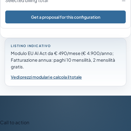
Selected billing total
—
Get a proposal for this configuration
LISTINO INDICATIVO
Modulo EU AI Act da € 490/mese (€ 4.900/anno;
Fatturazione annua: paghi 10 mensilità, 2 mensilità
gratis.
Vedi prezzi modulari e calcola il totale
Call to action