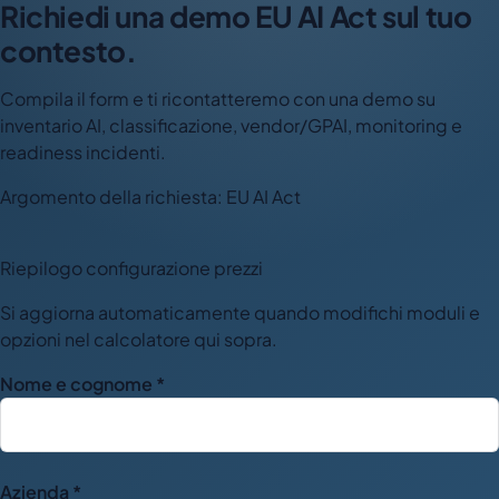
Richiedi una demo EU AI Act sul tuo
contesto.
Compila il form e ti ricontatteremo con una demo su
inventario AI, classificazione, vendor/GPAI, monitoring e
readiness incidenti.
Argomento della richiesta: EU AI Act
Riepilogo configurazione prezzi
Si aggiorna automaticamente quando modifichi moduli e
opzioni nel calcolatore qui sopra.
Nome e cognome *
Azienda *