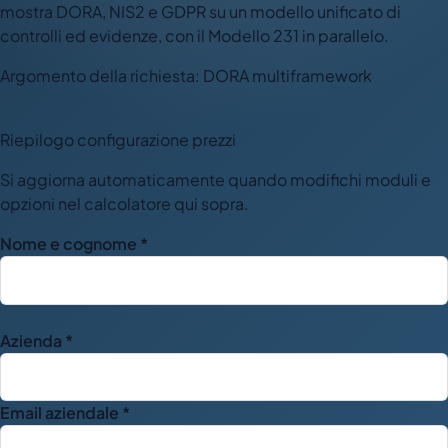
mostra DORA, NIS2 e GDPR su un modello unificato di
controlli ed evidenze, con il Modello 231 in parallelo.
Argomento della richiesta: DORA multiframework
Riepilogo configurazione prezzi
Si aggiorna automaticamente quando modifichi moduli e
opzioni nel calcolatore qui sopra.
Nome e cognome *
Azienda *
Email aziendale *