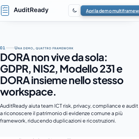
Vai al contenuto
Apri la demo multiframe
01
Una demo, quattro framework
DORA non vive da sola:
GDPR, NIS2, Modello 231 e
DORA insieme nello stesso
workspace.
AuditReady aiuta team ICT risk, privacy, compliance e audit
a riconoscere il patrimonio di evidenze comune a più
framework, riducendo duplicazioni e ricostruzioni.