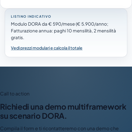
LISTINO INDICATIVO
Modulo DORA da € 590/mese (€ 5.900/anno;
Fatturazione annua: paghi 10 mensilità, 2 mensilità
gratis.
Vedi prezzi modulari e calcola il totale
Call to action
Richiedi una demo multiframework
su scenario DORA.
Compila il form e ti ricontatteremo con una demo che