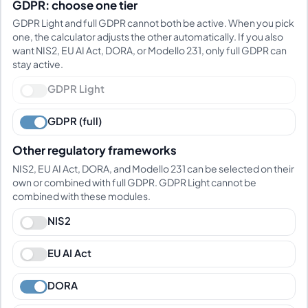
GDPR: choose one tier
GDPR Light and full GDPR cannot both be active. When you pick
one, the calculator adjusts the other automatically. If you also
want NIS2, EU AI Act, DORA, or Modello 231, only full GDPR can
stay active.
GDPR Light
GDPR (full)
Other regulatory frameworks
NIS2, EU AI Act, DORA, and Modello 231 can be selected on their
own or combined with full GDPR. GDPR Light cannot be
combined with these modules.
NIS2
EU AI Act
DORA