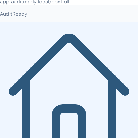
app.auditready.local/controlli
AuditReady