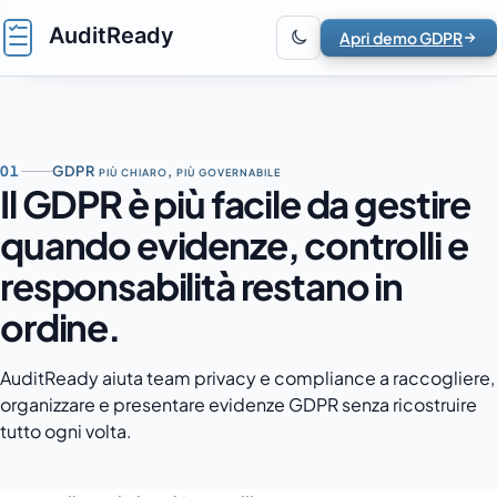
Vai al contenuto
Apri demo GDPR
01
GDPR più chiaro, più governabile
Il GDPR è più facile da gestire
quando evidenze, controlli e
responsabilità restano in
ordine.
AuditReady aiuta team privacy e compliance a raccogliere,
organizzare e presentare evidenze GDPR senza ricostruire
tutto ogni volta.