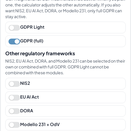
one, the calculator adjusts the other automatically. If you also
want NIS2, EU AI Act, DORA, or Modello 231, only full GDPR can
stay active.
GDPR Light
GDPR (full)
Other regulatory frameworks
NIS2, EU AI Act, DORA, and Modello 231 can be selected on their
own or combined with full GDPR. GDPR Light cannot be
combined with these modules.
NIS2
EU AI Act
DORA
Modello 231 + OdV