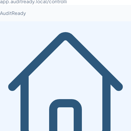
app.auditready.local/controlli
AuditReady