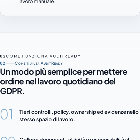
lavoro manuale.
02
COME FUNZIONA AUDITREADY
02
Come ti aiuta AuditReady
Un modo più semplice per mettere
ordine nel lavoro quotidiano del
GDPR.
01
Tieni controlli, policy, ownership ed evidenze nello
stesso spazio di lavoro.
Collega documenti, attività e responsabilità al