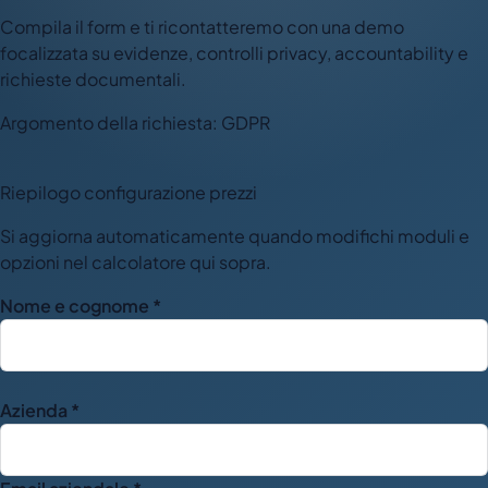
Compila il form e ti ricontatteremo con una demo
focalizzata su evidenze, controlli privacy, accountability e
richieste documentali.
Argomento della richiesta: GDPR
Riepilogo configurazione prezzi
Si aggiorna automaticamente quando modifichi moduli e
opzioni nel calcolatore qui sopra.
Nome e cognome *
Azienda *