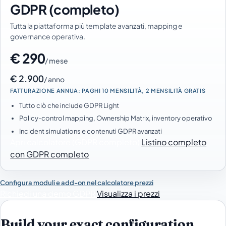
GDPR (completo)
Tutta la piattaforma più template avanzati, mapping e
governance operativa.
€ 290
/ mese
€ 2.900
/ anno
FATTURAZIONE ANNUA: PAGHI 10 MENSILITÀ, 2 MENSILITÀ GRATIS
Tutto ciò che include GDPR Light
Policy-control mapping, Ownership Matrix, inventory operativo
Incident simulations e contenuti GDPR avanzati
Apri calcolatore (GDPR completo)
Listino completo
con GDPR completo
Configura moduli e add-on nel calcolatore prezzi
Richiedi una demo GDPR
Visualizza i prezzi
Build your exact configuration