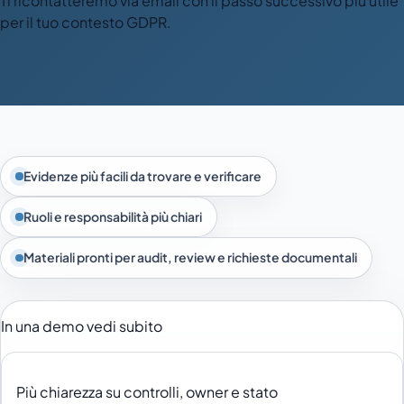
Ti ricontatteremo via email con il passo successivo più utile
per il tuo contesto GDPR.
Evidenze più facili da trovare e verificare
Ruoli e responsabilità più chiari
Materiali pronti per audit, review e richieste documentali
In una demo vedi subito
Più chiarezza su controlli, owner e stato