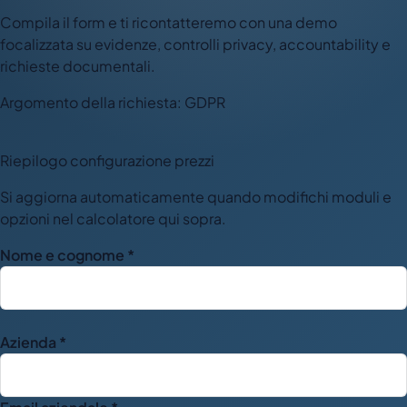
Compila il form e ti ricontatteremo con una demo
focalizzata su evidenze, controlli privacy, accountability e
richieste documentali.
Argomento della richiesta: GDPR
Riepilogo configurazione prezzi
Si aggiorna automaticamente quando modifichi moduli e
opzioni nel calcolatore qui sopra.
Nome e cognome *
Azienda *