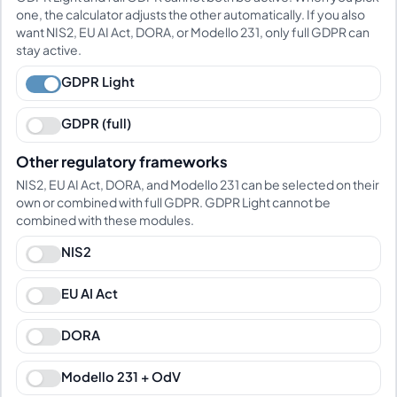
one, the calculator adjusts the other automatically. If you also
want NIS2, EU AI Act, DORA, or Modello 231, only full GDPR can
stay active.
GDPR Light
GDPR (full)
Other regulatory frameworks
NIS2, EU AI Act, DORA, and Modello 231 can be selected on their
own or combined with full GDPR. GDPR Light cannot be
combined with these modules.
NIS2
EU AI Act
DORA
Modello 231 + OdV