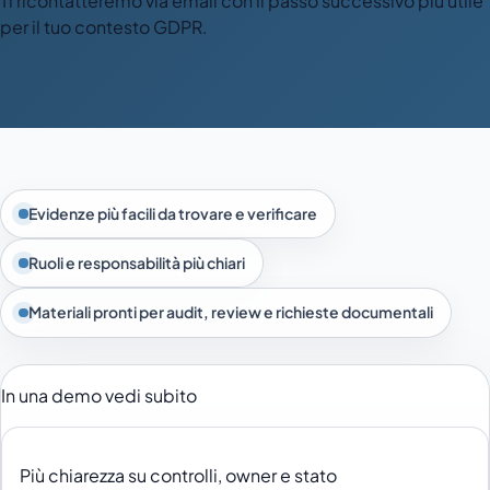
Ti ricontatteremo via email con il passo successivo più utile
per il tuo contesto GDPR.
Evidenze più facili da trovare e verificare
Ruoli e responsabilità più chiari
Materiali pronti per audit, review e richieste documentali
In una demo vedi subito
Più chiarezza su controlli, owner e stato