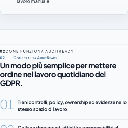
lavoro manuale.
02
COME FUNZIONA AUDITREADY
02
Come ti aiuta AuditReady
Un modo più semplice per mettere
ordine nel lavoro quotidiano del
GDPR.
01
Tieni controlli, policy, ownership ed evidenze nello
stesso spazio di lavoro.
Collega documenti, attività e responsabilità al