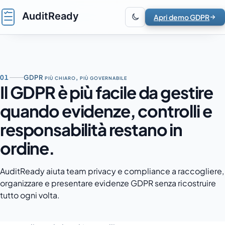
Vai al contenuto
Apri demo GDPR
01
GDPR più chiaro, più governabile
Il GDPR è più facile da gestire
quando evidenze, controlli e
responsabilità restano in
ordine.
AuditReady aiuta team privacy e compliance a raccogliere,
organizzare e presentare evidenze GDPR senza ricostruire
tutto ogni volta.