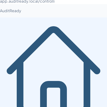
app.auditready.local/controlli
AuditReady