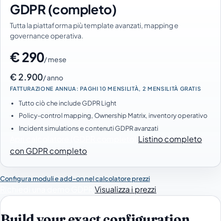
GDPR (completo)
Tutta la piattaforma più template avanzati, mapping e
governance operativa.
€ 290
/ mese
€ 2.900
/ anno
FATTURAZIONE ANNUA: PAGHI 10 MENSILITÀ, 2 MENSILITÀ GRATIS
Tutto ciò che include GDPR Light
Policy-control mapping, Ownership Matrix, inventory operativo
Incident simulations e contenuti GDPR avanzati
Apri calcolatore (GDPR completo)
Listino completo
con GDPR completo
Configura moduli e add-on nel calcolatore prezzi
Richiedi una demo GDPR
Visualizza i prezzi
Build your exact configuration