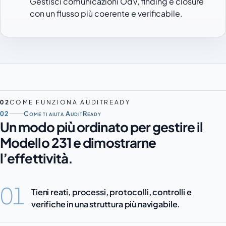
Gestisci comunicazioni OdV, finding e closure
con un flusso più coerente e verificabile.
02
COME FUNZIONA AUDITREADY
02
Come ti aiuta AuditReady
Un modo più ordinato per gestire il
Modello 231 e dimostrarne
l’effettività.
01
Tieni reati, processi, protocolli, controlli e
verifiche in una struttura più navigabile.