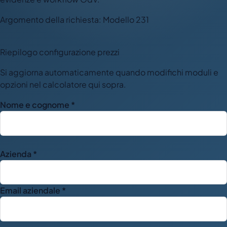
Argomento della richiesta: Modello 231
Riepilogo configurazione prezzi
Si aggiorna automaticamente quando modifichi moduli e
opzioni nel calcolatore qui sopra.
Nome e cognome *
Azienda *
Email aziendale *