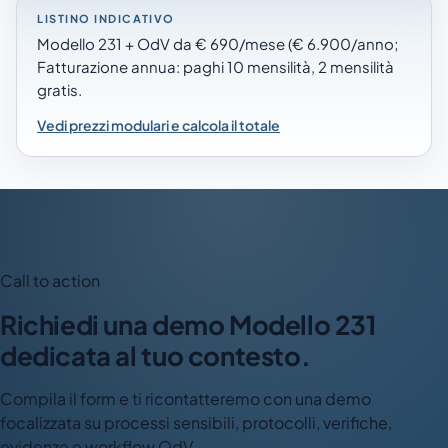
LISTINO INDICATIVO
Modello 231 + OdV da € 690/mese (€ 6.900/anno;
Fatturazione annua: paghi 10 mensilità, 2 mensilità
gratis.
Vedi prezzi modulari e calcola il totale
Call to action
Richiedi una demo Modello 231
dedicata al tuo contesto.
Compila il form e ti ricontatteremo con una demo
focalizzata su processi sensibili, protocolli, verifiche,
evidenze e workflow OdV.