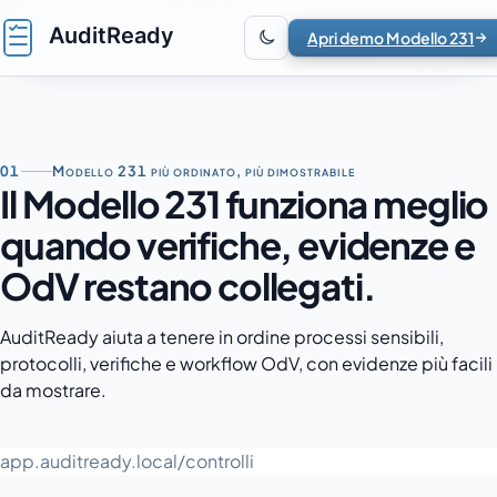
Vai al contenuto
Apri demo Modello 231
01
Modello 231 più ordinato, più dimostrabile
Il Modello 231 funziona meglio
quando verifiche, evidenze e
OdV restano collegati.
AuditReady aiuta a tenere in ordine processi sensibili,
protocolli, verifiche e workflow OdV, con evidenze più facili
da mostrare.
app.auditready.local/controlli