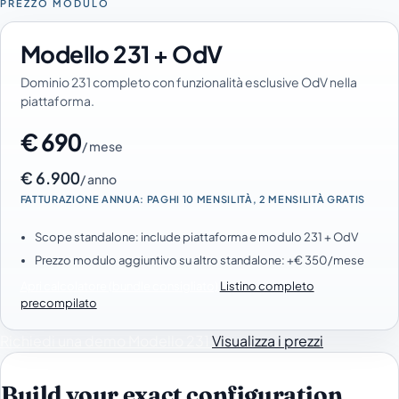
PREZZO MODULO
Modello 231 + OdV
Dominio 231 completo con funzionalità esclusive OdV nella
piattaforma.
€ 690
/ mese
€ 6.900
/ anno
FATTURAZIONE ANNUA: PAGHI 10 MENSILITÀ, 2 MENSILITÀ GRATIS
Scope standalone: include piattaforma e modulo 231 + OdV
Prezzo modulo aggiuntivo su altro standalone: +€ 350/mese
Apri calcolatore (bundle consigliato)
Listino completo
precompilato
Richiedi una demo Modello 231
Visualizza i prezzi
Build your exact configuration