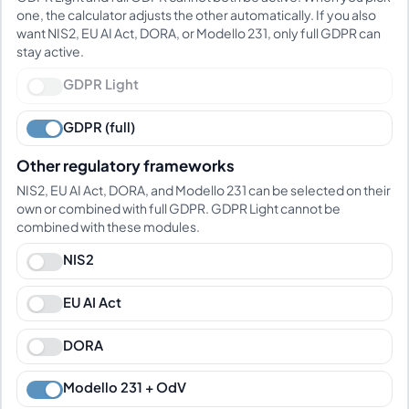
one, the calculator adjusts the other automatically. If you also
want NIS2, EU AI Act, DORA, or Modello 231, only full GDPR can
stay active.
GDPR Light
GDPR (full)
Other regulatory frameworks
NIS2, EU AI Act, DORA, and Modello 231 can be selected on their
own or combined with full GDPR. GDPR Light cannot be
combined with these modules.
NIS2
EU AI Act
DORA
Modello 231 + OdV