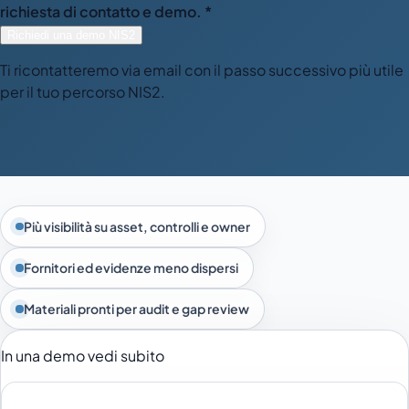
richiesta di contatto e demo. *
Richiedi una demo NIS2
Ti ricontatteremo via email con il passo successivo più utile
per il tuo percorso NIS2.
Più visibilità su asset, controlli e owner
Fornitori ed evidenze meno dispersi
Materiali pronti per audit e gap review
In una demo vedi subito