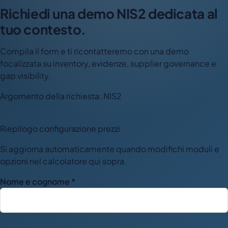
Richiedi una demo NIS2 dedicata al
tuo contesto.
Compila il form e ti ricontatteremo con una demo
focalizzata su inventory, evidenze, supplier governance e
gap visibility.
Argomento della richiesta: NIS2
Riepilogo configurazione prezzi
Si aggiorna automaticamente quando modifichi moduli e
opzioni nel calcolatore qui sopra.
Nome e cognome *