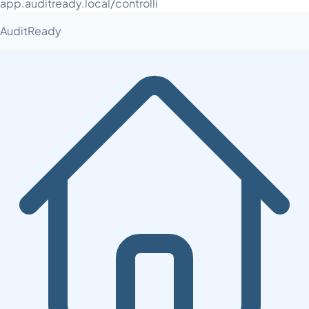
app.auditready.local/controlli
AuditReady