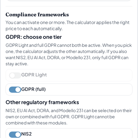
Compliance frameworks
You can activate one or more. The calculator applies the right
price to each automatically.
GDPR: choose one tier
GDPR Light and full GDPR cannot both be active. When you pick
one, the calculator adjusts the other automatically. If you also
want NIS2, EU AI Act, DORA, or Modello 231, only full GDPR can
stay active.
GDPR Light
GDPR (full)
Other regulatory frameworks
NIS2, EU AI Act, DORA, and Modello 231 can be selected on their
own or combined with full GDPR. GDPR Light cannot be
combined with these modules.
NIS2