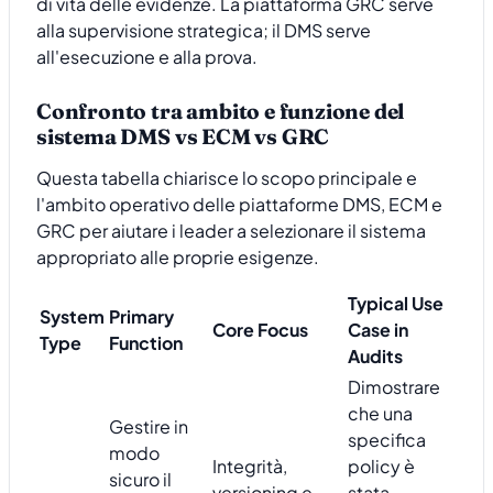
di vita delle evidenze. La piattaforma GRC serve
alla supervisione strategica; il DMS serve
all'esecuzione e alla prova.
Confronto tra ambito e funzione del
sistema DMS vs ECM vs GRC
Questa tabella chiarisce lo scopo principale e
l'ambito operativo delle piattaforme DMS, ECM e
GRC per aiutare i leader a selezionare il sistema
appropriato alle proprie esigenze.
Typical Use
System
Primary
Core Focus
Case in
Type
Function
Audits
Dimostrare
che una
Gestire in
specifica
modo
Integrità,
policy è
sicuro il
versioning e
stata