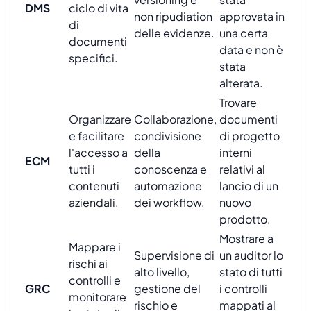
DMS
ciclo di vita
non ripudiation
approvata in
di
delle evidenze.
una certa
documenti
data e non è
specifici.
stata
alterata.
Trovare
Organizzare
Collaborazione,
documenti
e facilitare
condivisione
di progetto
l'accesso a
della
interni
ECM
tutti i
conoscenza e
relativi al
contenuti
automazione
lancio di un
aziendali.
dei workflow.
nuovo
prodotto.
Mostrare a
Mappare i
Supervisione di
un auditor lo
rischi ai
alto livello,
stato di tutti
controlli e
GRC
gestione del
i controlli
monitorare
rischio e
mappati al