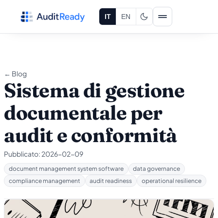
Vai al contenuto
IT
EN
← Blog
Sistema di gestione
documentale per
audit e conformità
Pubblicato:
2026-02-09
document management system software
data governance
compliance management
audit readiness
operational resilience