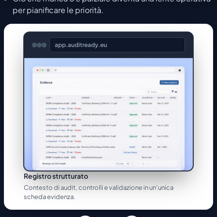
per pianificare le priorità.
app.auditready.eu
Registro strutturato
Contesto di audit, controlli e validazione in un’unica
scheda evidenza.