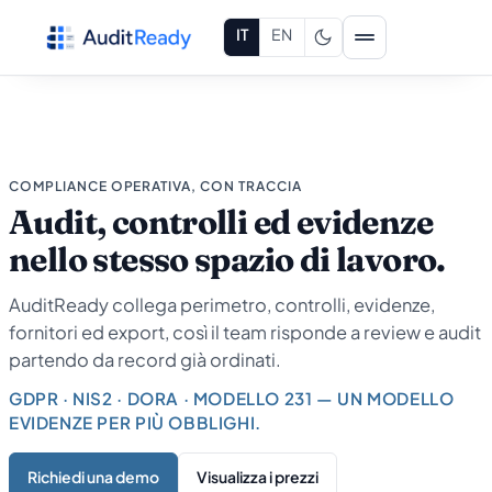
Vai al contenuto
IT
EN
COMPLIANCE OPERATIVA, CON TRACCIA
Audit, controlli ed evidenze
nello stesso spazio di lavoro.
AuditReady collega perimetro, controlli, evidenze,
fornitori ed export, così il team risponde a review e audit
partendo da record già ordinati.
GDPR · NIS2 · DORA · MODELLO 231 — UN MODELLO
EVIDENZE PER PIÙ OBBLIGHI.
Richiedi una demo
Visualizza i prezzi