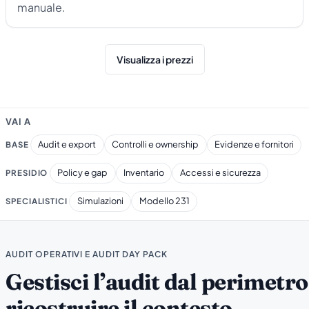
manuale.
Visualizza i prezzi
VAI A
Audit e export
Controlli e ownership
Evidenze e fornitori
BASE
Policy e gap
Inventario
Accessi e sicurezza
PRESIDIO
Simulazioni
Modello 231
SPECIALISTICI
AUDIT OPERATIVI E AUDIT DAY PACK
Gestisci l’audit dal perimetro
ricostruire il contesto.