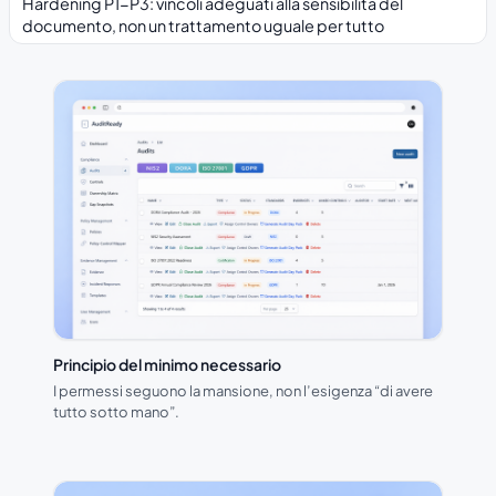
Hardening P1-P3: vincoli adeguati alla sensibilità del
documento, non un trattamento uguale per tutto
Principio del minimo necessario
I permessi seguono la mansione, non l’esigenza “di avere
tutto sotto mano”.