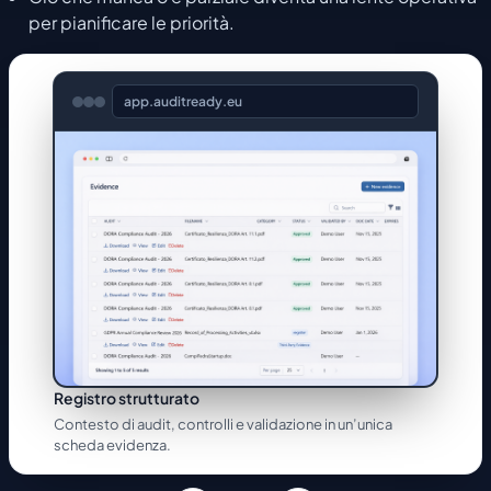
per pianificare le priorità.
app.auditready.eu
Registro strutturato
Contesto di audit, controlli e validazione in un’unica
scheda evidenza.