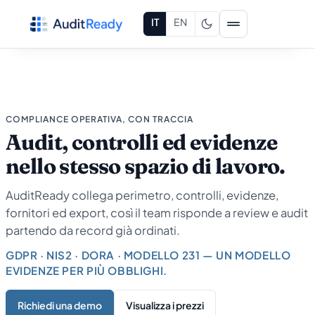
Vai al contenuto
IT
EN
COMPLIANCE OPERATIVA, CON TRACCIA
Audit, controlli ed evidenze
nello stesso spazio di lavoro.
AuditReady collega perimetro, controlli, evidenze,
fornitori ed export, così il team risponde a review e audit
partendo da record già ordinati.
GDPR · NIS2 · DORA · MODELLO 231 — UN MODELLO
EVIDENZE PER PIÙ OBBLIGHI.
Richiedi una demo
Visualizza i prezzi