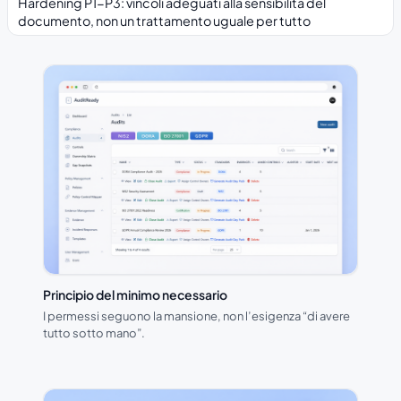
Hardening P1-P3: vincoli adeguati alla sensibilità del
documento, non un trattamento uguale per tutto
Principio del minimo necessario
I permessi seguono la mansione, non l’esigenza “di avere
tutto sotto mano”.