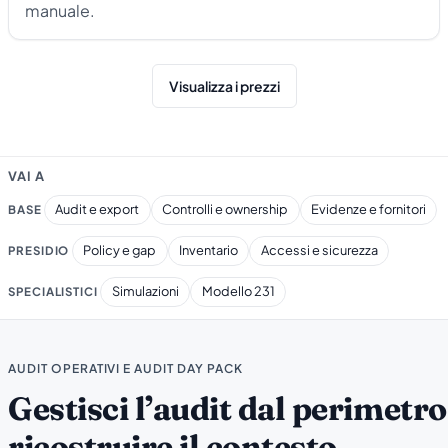
manuale.
Visualizza i prezzi
VAI A
Audit e export
Controlli e ownership
Evidenze e fornitori
BASE
Policy e gap
Inventario
Accessi e sicurezza
PRESIDIO
Simulazioni
Modello 231
SPECIALISTICI
AUDIT OPERATIVI E AUDIT DAY PACK
Gestisci l’audit dal perimetro
ricostruire il contesto.