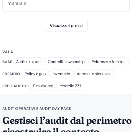
manuale.
Visualizza i prezzi
VAI A
Audit e export
Controlli e ownership
Evidenze e fornitori
BASE
Policy e gap
Inventario
Accessi e sicurezza
PRESIDIO
Simulazioni
Modello 231
SPECIALISTICI
AUDIT OPERATIVI E AUDIT DAY PACK
Gestisci l’audit dal perimetro
ricostruire il contesto.