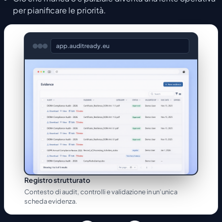
per pianificare le priorità.
app.auditready.eu
Registro strutturato
Contesto di audit, controlli e validazione in un’unica
scheda evidenza.