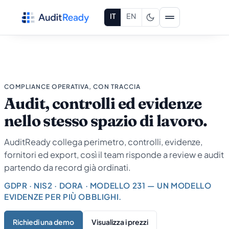
Vai al contenuto
IT
EN
COMPLIANCE OPERATIVA, CON TRACCIA
Audit, controlli ed evidenze
nello stesso spazio di lavoro.
AuditReady collega perimetro, controlli, evidenze,
fornitori ed export, così il team risponde a review e audit
partendo da record già ordinati.
GDPR · NIS2 · DORA · MODELLO 231 — UN MODELLO
EVIDENZE PER PIÙ OBBLIGHI.
Richiedi una demo
Visualizza i prezzi