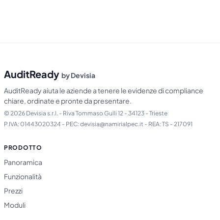
AuditReady
by Devisia
AuditReady aiuta le aziende a tenere le evidenze di compliance
chiare, ordinate e pronte da presentare.
© 2026 Devisia s.r.l. - Riva Tommaso Gulli 12 - 34123 - Trieste
P.IVA: 01443020324 - PEC: devisia@namirialpec.it - REA: TS - 217091
PRODOTTO
Panoramica
Funzionalità
Prezzi
Moduli