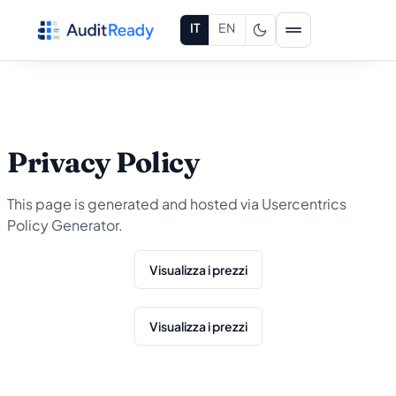
Vai al contenuto
IT
EN
Privacy Policy
This page is generated and hosted via Usercentrics
Policy Generator.
Visualizza i prezzi
Visualizza i prezzi