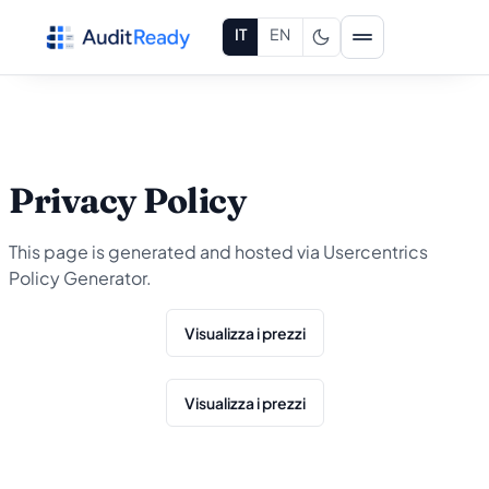
Vai al contenuto
IT
EN
Privacy Policy
This page is generated and hosted via Usercentrics
Policy Generator.
Visualizza i prezzi
Visualizza i prezzi