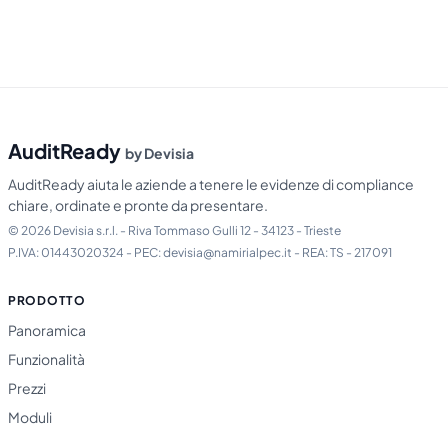
AuditReady
by Devisia
AuditReady aiuta le aziende a tenere le evidenze di compliance
chiare, ordinate e pronte da presentare.
© 2026 Devisia s.r.l. - Riva Tommaso Gulli 12 - 34123 - Trieste
P.IVA: 01443020324 - PEC: devisia@namirialpec.it - REA: TS - 217091
PRODOTTO
Panoramica
Funzionalità
Prezzi
Moduli