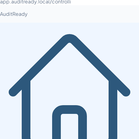
app.auditready.local/controlli
AuditReady