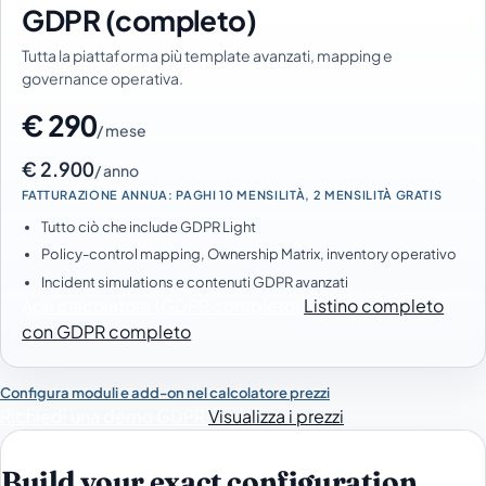
GDPR (completo)
Tutta la piattaforma più template avanzati, mapping e
governance operativa.
€ 290
/ mese
€ 2.900
/ anno
FATTURAZIONE ANNUA: PAGHI 10 MENSILITÀ, 2 MENSILITÀ GRATIS
Tutto ciò che include GDPR Light
Policy-control mapping, Ownership Matrix, inventory operativo
Incident simulations e contenuti GDPR avanzati
Apri calcolatore (GDPR completo)
Listino completo
con GDPR completo
Configura moduli e add-on nel calcolatore prezzi
Richiedi una demo GDPR
Visualizza i prezzi
Build your exact configuration