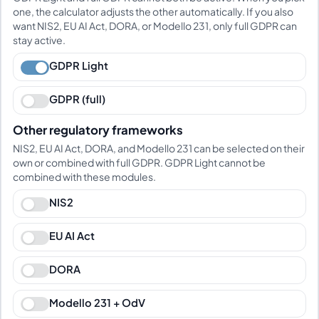
one, the calculator adjusts the other automatically. If you also
want NIS2, EU AI Act, DORA, or Modello 231, only full GDPR can
stay active.
GDPR Light
GDPR (full)
Other regulatory frameworks
NIS2, EU AI Act, DORA, and Modello 231 can be selected on their
own or combined with full GDPR. GDPR Light cannot be
combined with these modules.
NIS2
EU AI Act
DORA
Modello 231 + OdV