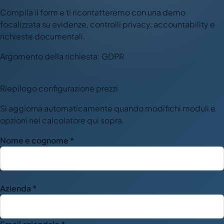
Compila il form e ti ricontatteremo con una demo
focalizzata su evidenze, controlli privacy, accountability e
richieste documentali.
Argomento della richiesta: GDPR
Riepilogo configurazione prezzi
Si aggiorna automaticamente quando modifichi moduli e
opzioni nel calcolatore qui sopra.
Nome e cognome *
Azienda *