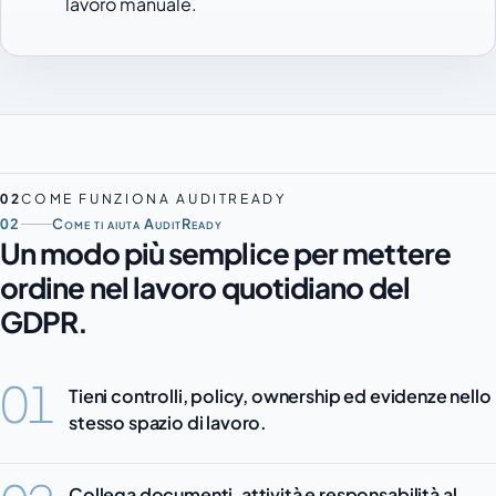
lavoro manuale.
02
COME FUNZIONA AUDITREADY
02
Come ti aiuta AuditReady
Un modo più semplice per mettere
ordine nel lavoro quotidiano del
GDPR.
01
Tieni controlli, policy, ownership ed evidenze nello
stesso spazio di lavoro.
Collega documenti, attività e responsabilità al