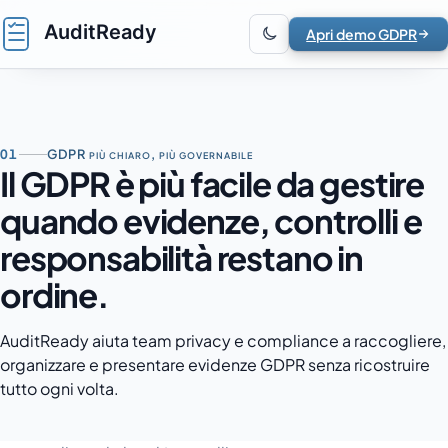
Vai al contenuto
Apri demo GDPR
01
GDPR più chiaro, più governabile
Il GDPR è più facile da gestire
quando evidenze, controlli e
responsabilità restano in
ordine.
AuditReady aiuta team privacy e compliance a raccogliere,
organizzare e presentare evidenze GDPR senza ricostruire
tutto ogni volta.