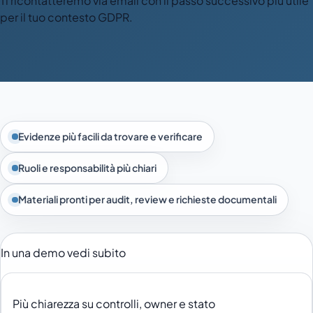
Ti ricontatteremo via email con il passo successivo più utile
per il tuo contesto GDPR.
Evidenze più facili da trovare e verificare
Ruoli e responsabilità più chiari
Materiali pronti per audit, review e richieste documentali
In una demo vedi subito
Più chiarezza su controlli, owner e stato