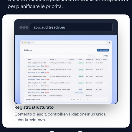
per pianificare le priorità.
app.auditready.eu
Registro strutturato
Contesto di audit, controlli e validazione in un’unica
scheda evidenza.