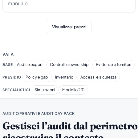
manuale.
Visualizza i prezzi
VAI A
Audit e export
Controlli e ownership
Evidenze e fornitori
BASE
Policy e gap
Inventario
Accessi e sicurezza
PRESIDIO
Simulazioni
Modello 231
SPECIALISTICI
AUDIT OPERATIVI E AUDIT DAY PACK
Gestisci l’audit dal perimetro
ricostruire il contesto.