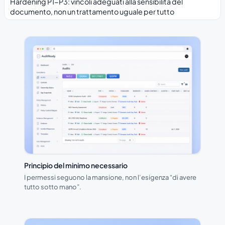
Hardening P1-P3: vincoli adeguati alla sensibilità del
documento, non un trattamento uguale per tutto
Principio del minimo necessario
I permessi seguono la mansione, non l’esigenza “di avere
tutto sotto mano”.