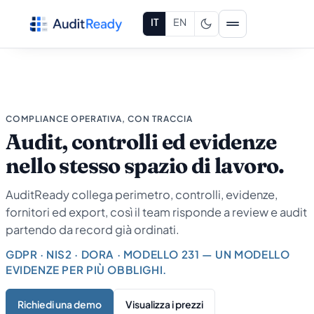
Vai al contenuto
IT
EN
COMPLIANCE OPERATIVA, CON TRACCIA
Audit, controlli ed evidenze
nello stesso spazio di lavoro.
AuditReady collega perimetro, controlli, evidenze,
fornitori ed export, così il team risponde a review e audit
partendo da record già ordinati.
GDPR · NIS2 · DORA · MODELLO 231 — UN MODELLO
EVIDENZE PER PIÙ OBBLIGHI.
Richiedi una demo
Visualizza i prezzi