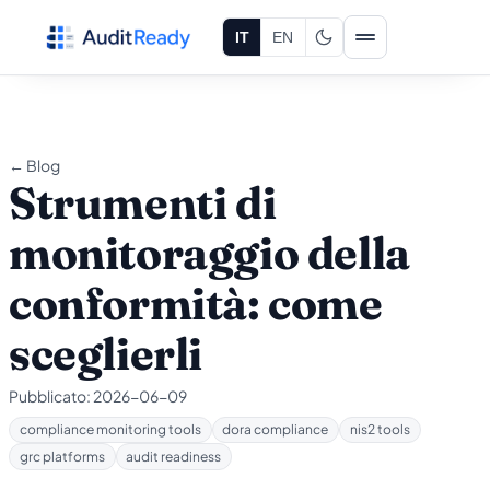
Vai al contenuto
IT
EN
← Blog
Strumenti di
monitoraggio della
conformità: come
sceglierli
Pubblicato:
2026-06-09
compliance monitoring tools
dora compliance
nis2 tools
grc platforms
audit readiness