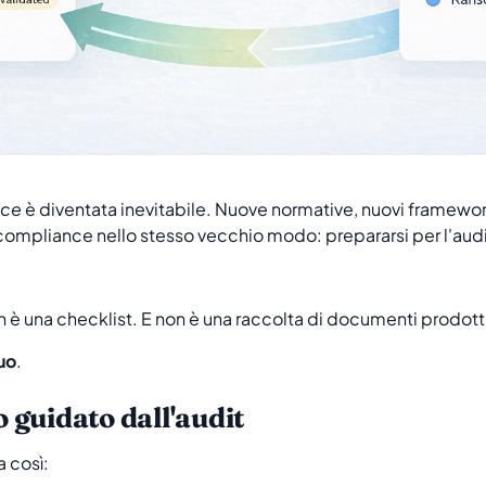
nce
è diventata inevitabile. Nuove normative, nuovi framewor
 compliance nello stesso vecchio modo: prepararsi per l'audit
.
è una checklist. E non è una raccolta di documenti prodotti
uo
.
o guidato dall'audit
 così: