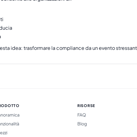
ti
iducia
a
esta idea: trasformare la compliance da un evento stressant
RODOTTO
RISORSE
anoramica
FAQ
nzionalità
Blog
ezzi