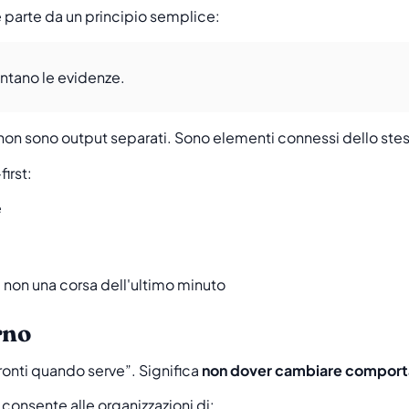
parte da un principio semplice:
ontano le evidenze.
ni non sono output separati. Sono elementi connessi dello ste
irst:
e
, non una corsa dell'ultimo minuto
rno
ronti quando serve”. Significa
non dover cambiare comporta
onsente alle organizzazioni di: