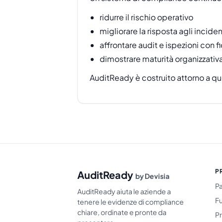
ridurre il rischio operativo
migliorare la risposta agli inciden
affrontare audit e ispezioni con f
dimostrare maturità organizzativ
AuditReady è costruito attorno a qu
P
AuditReady
by Devisia
P
AuditReady aiuta le aziende a
Fu
tenere le evidenze di compliance
chiare, ordinate e pronte da
Pr