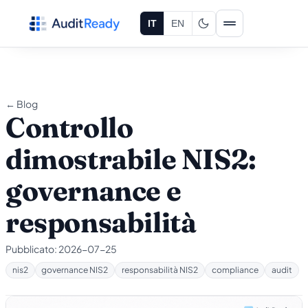
Vai al contenuto
IT
EN
← Blog
Controllo
dimostrabile NIS2:
governance e
responsabilità
Pubblicato:
2026-07-25
nis2
governance NIS2
responsabilità NIS2
compliance
audit