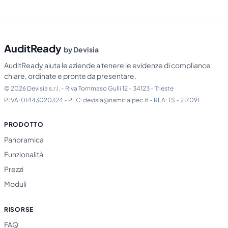
AuditReady
by Devisia
AuditReady aiuta le aziende a tenere le evidenze di compliance
chiare, ordinate e pronte da presentare.
© 2026 Devisia s.r.l. - Riva Tommaso Gulli 12 - 34123 - Trieste
P.IVA: 01443020324 - PEC: devisia@namirialpec.it - REA: TS - 217091
PRODOTTO
Panoramica
Funzionalità
Prezzi
Moduli
RISORSE
FAQ