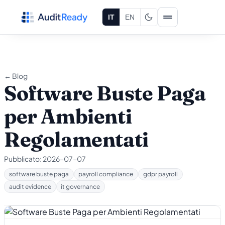
Vai al contenuto
IT
EN
← Blog
Software Buste Paga
per Ambienti
Regolamentati
Pubblicato:
2026-07-07
software buste paga
payroll compliance
gdpr payroll
audit evidence
it governance