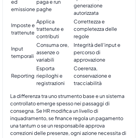
ed
paga e run
generazione
emissione
paghe
autorizzata
Applica
Correttezza e
Imposte e
trattenute e
completezza delle
trattenute
contributi
regole
Consuma ore,
Integrità dell’input e
Input
assenze o
percorso di
temporali
variabili
approvazione
Esporta
Coerenza,
Reporting
riepiloghi e
conservazione e
registrazioni
tracciabilità
La differenza tra uno strumento base e un sistema
controllato emerge spesso nei passaggi di
consegna. Se HR modifica un livello di
inquadramento, se finance regola un pagamento
una tantum o se un responsabile approva
correzioni delle presenze, ogni azione necessita di