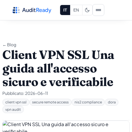
Vai al contenuto
IT
EN
← Blog
Client VPN SSL Una
guida all'accesso
sicuro e verificabile
Pubblicato:
2026-06-11
client vpn ssl
secure remote access
nis2 compliance
dora
vpn audit