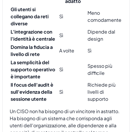
adatto
Gli utenti si
Meno
collegano da reti
Sì
comodamente
diverse
L'integrazione con
Dipende dal
Sì
l'identità è centrale
design
Domina la fiducia a
A volte
Sì
livello di rete
La semplicità del
Spesso più
supporto operativo
Sì
difficile
è importante
Il focus dell'audit è
Richiede più
sull'evidenza della
Sì
livelli di
sessione utente
supporto
Un CISO non ha bisogno di un vincitore in astratto.
Ha bisogno di un sistema che corrisponda agli
utenti dell'organizzazione, alle dipendenze e alla