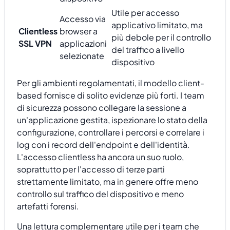
Utile per accesso
Accesso via
applicativo limitato, ma
Clientless
browser a
più debole per il controllo
SSL VPN
applicazioni
del traffico a livello
selezionate
dispositivo
Per gli ambienti regolamentati, il modello client-
based fornisce di solito evidenze più forti. I team
di sicurezza possono collegare la sessione a
un'applicazione gestita, ispezionare lo stato della
configurazione, controllare i percorsi e correlare i
log con i record dell'endpoint e dell'identità.
L'accesso clientless ha ancora un suo ruolo,
soprattutto per l'accesso di terze parti
strettamente limitato, ma in genere offre meno
controllo sul traffico del dispositivo e meno
artefatti forensi.
Una lettura complementare utile per i team che