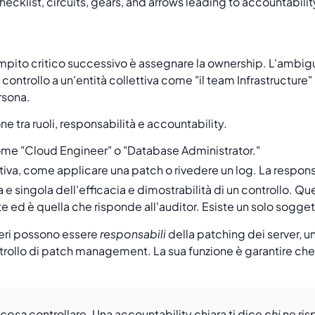
 compito critico successivo è assegnare la ownership. L'ambigu
ntrollo a un'entità collettiva come "il team Infrastructure" 
rsona.
e tra ruoli, responsabilità e accountability.
come "Cloud Engineer" o "Database Administrator."
ativa, come applicare una patch o rivedere un log. La respon
ima e singola dell'efficacia e dimostrabilità di un controllo. Q
e ed è quella che risponde all'auditor. Esiste un solo sogge
eri possono essere
responsabili
della patching dei server, u
ntrollo di patch management. La sua funzione è garantire ch
cosa
controllare. Una accountability chiara ti dice
chi
ne ri