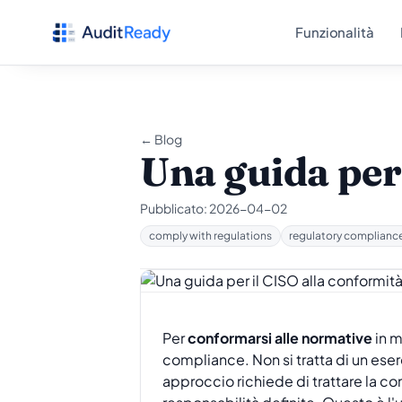
Vai al contenuto
Funzionalità
← Blog
Una guida per
Pubblicato:
2026-04-02
comply with regulations
regulatory complianc
Per
conformarsi alle normative
in m
compliance. Non si tratta di un ese
approccio richiede di trattare la co