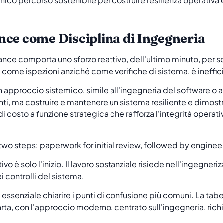
'unico percorso sostenibile per costruire resilienza operativ
nce come Disciplina di Ingegneria
ance comporta uno sforzo reattivo, dell'ultimo minuto, per sod
 come ispezioni anziché come verifiche di sistema, è inefficie
pproccio sistemico, simile all'ingegneria del software o all
ti, ma costruire e mantenere un sistema resiliente e dimo
 costo a funzione strategica che rafforza l'integrità operati
tivo è solo l'inizio. Il lavoro sostanziale risiede nell'ingegne
 controlli del sistema.
 essenziale chiarire i punti di confusione più comuni. La ta
carta, con l'approccio moderno, centrato sull'ingegneria, richi