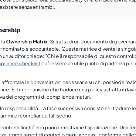
esistere senza entrambi.
nership
 la
Ownership Matrix
. Si tratta di un documento di gover
r nominato e accountable. Questa matrice diventa la singola f
auditor chiede: "Chi è il responsabile di questo controllo
liance checklist
può essere un utile punto di partenza per id
 affrontare le conversazioni necessarie su chi possiede r
ance. È il meccanismo che traduce una policy astratta in la
ntiva dei programmi di compliance maturi.
le responsabilità. La fase successiva consiste nel tradurre le
grammi di compliance falliscono.
 di intenti finché non puoi dimostrarne l'applicazione. Una r
nze, come report di controllo degli accessi, conferme dello st