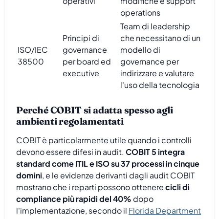
operativi
modifiche e support
operations
Team di leadership
Principi di
che necessitano di un
ISO/IEC
governance
modello di
38500
per board ed
governance per
executive
indirizzare e valutare
l'uso della tecnologia
Perché COBIT si adatta spesso agli
ambienti regolamentati
COBIT è particolarmente utile quando i controlli
devono essere difesi in audit.
COBIT 5 integra
standard come ITIL e ISO su 37 processi in cinque
domini
, e le evidenze derivanti dagli audit COBIT
mostrano che i reparti possono ottenere
cicli di
compliance più rapidi del 40%
dopo
l'implementazione, secondo il
Florida Department