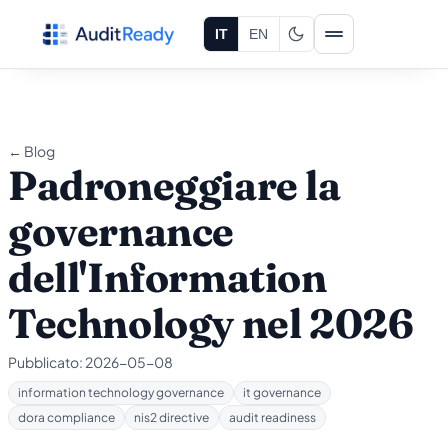
Vai al contenuto
IT
EN
← Blog
Padroneggiare la
governance
dell'Information
Technology nel 2026
Pubblicato:
2026-05-08
information technology governance
it governance
dora compliance
nis2 directive
audit readiness