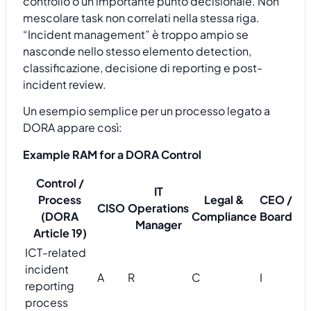
controllo o un importante punto decisionale. Non
mescolare task non correlati nella stessa riga.
“Incident management” è troppo ampio se
nasconde nello stesso elemento detection,
classificazione, decisione di reporting e post-
incident review.
Un esempio semplice per un processo legato a
DORA appare così:
Example RAM for a DORA Control
Control /
IT
Process
Legal &
CEO /
CISO
Operations
(DORA
Compliance
Board
Manager
Article 19)
ICT-related
incident
A
R
C
I
reporting
process