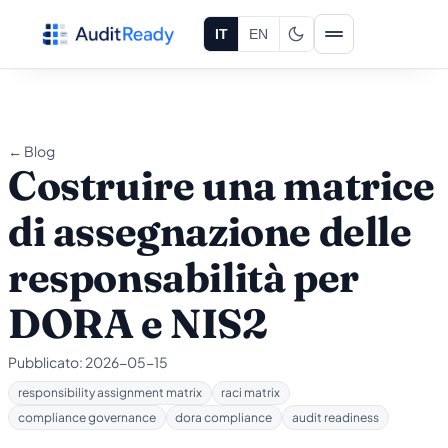
Vai al contenuto
IT
EN
← Blog
Costruire una matrice
di assegnazione delle
responsabilità per
DORA e NIS2
Pubblicato:
2026-05-15
responsibility assignment matrix
raci matrix
compliance governance
dora compliance
audit readiness