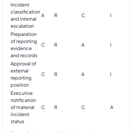
Incident
classification
A
R
C
I
and internal
escalation
Preparation
of reporting
C
R
A
I
evidence
and records
Approval of
external
C
R
A
I
reporting
position
Executive
notification
of material
C
R
C
A
incident
status