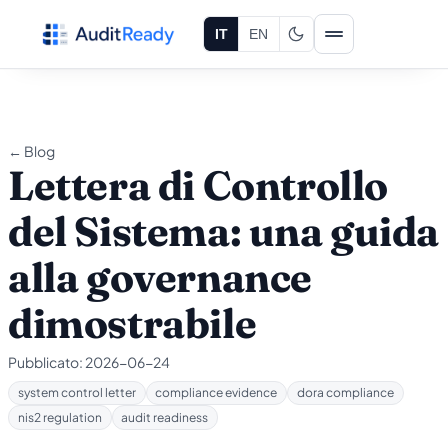
Vai al contenuto
IT
EN
← Blog
Lettera di Controllo
del Sistema: una guida
alla governance
dimostrabile
Pubblicato:
2026-06-24
system control letter
compliance evidence
dora compliance
nis2 regulation
audit readiness