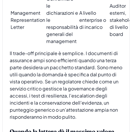
le
Auditor
Management
dichiarazioni e
A livello
esterni,
Representation
le
enterprise o
stakehold
Letter
responsabilità
di incarico
di livello
generali del
board
management
Il trade-off principale è semplice. I documenti di
assurance ampi sono efficienti quando una terza
parte desidera un pacchetto standard. Sono meno
utili quando la domanda è specifica dal punto di
vista operativo. Se un regolatore chiede come un
servizio critico gestisce la governance degli
accessi, i test di resilienza, l’escalation degli
incidenti e la conservazione dell’evidenza, un
punteggio generico o un’attestazione ampia non
risponderanno in modo pulito.
Quando la lettera dà il massimo valore