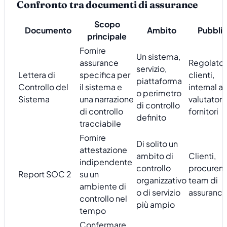
Confronto tra documenti di assurance
Scopo
Documento
Ambito
Pubbli
principale
Fornire
Un sistema,
assurance
Regolatori
servizio,
Lettera di
specifica per
clienti,
piattaforma
Controllo del
il sistema e
internal au
o perimetro
Sistema
una narrazione
valutatori 
di controllo
di controllo
fornitori
definito
tracciabile
Fornire
Di solito un
attestazione
ambito di
Clienti,
indipendente
controllo
procurem
Report SOC 2
su un
organizzativo
team di
ambiente di
o di servizio
assuranc
controllo nel
più ampio
tempo
Confermare