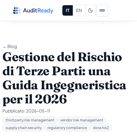
Vai al contenuto
IT
EN
← Blog
Gestione del Rischio
di Terze Parti: una
Guida Ingegneristica
per il 2026
Pubblicato:
2026-05-11
third party risk management
vendor risk management
supply chain security
regulatory compliance
dora nis2