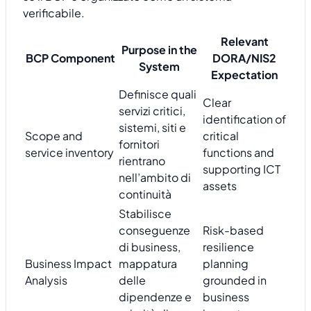
verificabile.
Relevant
Purpose in the
BCP Component
DORA/NIS2
System
Expectation
Definisce quali
Clear
servizi critici,
identification of
sistemi, siti e
Scope and
critical
fornitori
service inventory
functions and
rientrano
supporting ICT
nell’ambito di
assets
continuità
Stabilisce
conseguenze
Risk-based
di business,
resilience
Business Impact
mappatura
planning
Analysis
delle
grounded in
dipendenze e
business