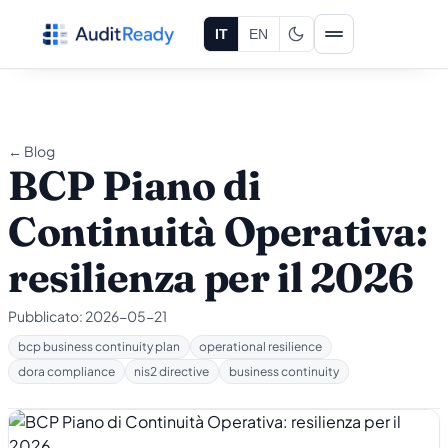
Vai al contenuto
IT
EN
← Blog
BCP Piano di
Continuità Operativa:
resilienza per il 2026
Pubblicato:
2026-05-21
bcp business continuity plan
operational resilience
dora compliance
nis2 directive
business continuity