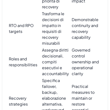
priorità di
impact
recovery
Trasforma le
decisioni di
Demonstrable
RTO and RPO
impatto in
continuity and
targets
requisiti di
recovery
recovery
capability
misurabili
Assegna diritti
Governed
decisionali,
control
Roles and
compiti
ownership and
responsibilities
esecutivi e
operational
accountability
clarity
Specifica
failover,
Practical
backup,
measures to
Recovery
elaborazione
maintain or
strategies
alternativa,
restore
workaround
essential