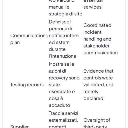
manuali e
services
strategia di sito
Definisce i
Coordinated
percorsi di
incident
Communications
notifica interni
handling and
plan
ed esterni
stakeholder
durante
communication
l’interruzione
Mostra se le
azioni di
Evidence that
recovery sono
controls were
Testing records
state
validated, not
esercitate e
merely
cosa è
declared
accaduto
Traccia servizi
esternalizzati,
Oversight of
Supplier
contatti,
third-party