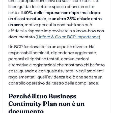
che la preparazione arrivi da sola. Non è così. Le
linee guida del settore spesso citano un esito
netto:
il 40% delle imprese non riapre mai dopo
un disastro naturale, e un altro 25% chiude entro
un anno
, motivo per cui la continuità non può
affidarsi a risposte improvvisate o a know-how non
documentato (
Linford & Co on BCP importance
).
Un BCP funzionante ha un aspetto diverso. Ha
responsabili nominati, dipendenze aggiornate,
percorsi di ripristino testati, comunicazioni
alternative e registrazioni che mostrano chi ha fatto
cosa, quando e con quale risultato. Negli ambienti
regolamentati, quell’evidenza è ciò che separa un
controllo operativo dal teatro della compliance.
Perché il tuo Business
Continuity Plan non è un
documento