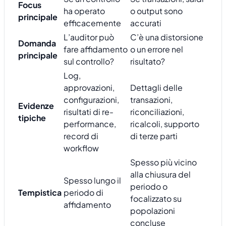
Focus
ha operato
o output sono
principale
efficacemente
accurati
L’auditor può
C’è una distorsione
Domanda
fare affidamento
o un errore nel
principale
sul controllo?
risultato?
Log,
approvazioni,
Dettagli delle
configurazioni,
transazioni,
Evidenze
risultati di re-
riconciliazioni,
tipiche
performance,
ricalcoli, supporto
record di
di terze parti
workflow
Spesso più vicino
alla chiusura del
Spesso lungo il
periodo o
Tempistica
periodo di
focalizzato su
affidamento
popolazioni
concluse