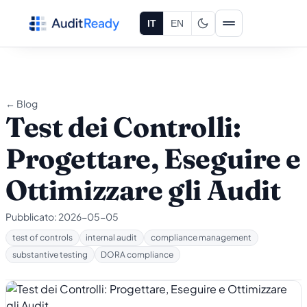
Vai al contenuto
IT
EN
← Blog
Test dei Controlli:
Progettare, Eseguire e
Ottimizzare gli Audit
Pubblicato:
2026-05-05
test of controls
internal audit
compliance management
substantive testing
DORA compliance