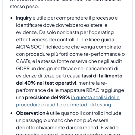
stesso peso.
Inquiry
è utile per comprendere il processo e
identificare dove dovrebbero esistere le
evidenze. Da solo non basta per l’operating
effectiveness dei controlli IT. Le linee guida
AICPA SOC 1 richiedono che venga combinato
con procedure più forti come re-performance o
CAATs, e la stessa fonte osserva che negli audit
GDPR un design inefficace nei caricamenti di
evidenze di terze parti causa
tassi di fallimento
del 40% nei test operativi
, mentre la re-
performance delle mappature RBAC raggiunge
una
precisione del 98%
in questa analisi delle
procedure di audit e dei metodi di testing
.
Observation
è utile quando il controllo include
un passaggio umano che non può essere
dedotto chiaramente dai soli record. È valido
per capire come si lavora, ma debole se usato