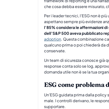
framework di reporting e una narraz
che cosa debba essere misurato, chi
Per i leader tecnici, l’ESG non è più
aspettano sempre più evidenze anzi
l’85% considera le affermazioni di 
dell’S&P 500 aveva pubblicato re
adoption
. Questa combinazione cam
qualcuno prima o poi chiederà da dov
conservate.
Un team di sicurezza conosce già q
response conta solo se log, approva
domanda utile non è se la tua organi
ESG come problema di
Un’ESG guidata prima dalla policy 
male. I controlli derivano, le respo
supportare.