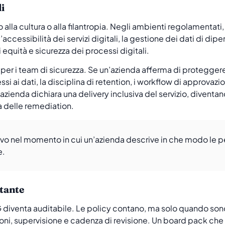
li
to alla cultura o alla filantropia. Negli ambienti regolamentat
ccessibilità dei servizi digitali, la gestione dei dati di dip
i equità e sicurezza dei processi digitali.
per i team di sicurezza. Se un’azienda afferma di proteggere 
ssi ai dati, la disciplina di retention, i workflow di approvazi
zienda dichiara una delivery inclusiva del servizio, diventano
ia delle remediation.
tivo nel momento in cui un’azienda descrive in che modo le p
e.
tante
SG diventa auditabile. Le policy contano, ma solo quando sono
ni, supervisione e cadenza di revisione. Un board pack che p