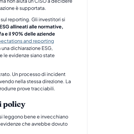
, ma non aiuta un CISO a decidere
mazione è supportata.
l reporting. Gli investitori si
i ESG allineati alle normative,
fa e il 90% delle aziende
pectations and reporting
 una dichiarazione ESG,
e le evidenze siano state
rato. Un processo di incident
vendo nella stessa direzione. La
rodurre prove tracciabili.
 policy
 si leggono bene e invecchiano
lle evidenze che avrebbe dovuto