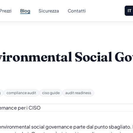
Prezzi
Blog
Sicurezza
Contatti
IT
vironmental Social Go
g
compliance audit
ciso guide
audit readiness
environmental social governance parte dal punto sbagliato. P