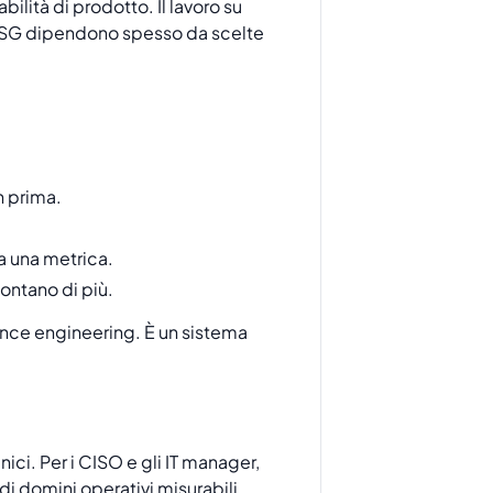
ilità di prodotto. Il lavoro su
ll’ESG dipendono spesso da scelte
n prima.
a una metrica.
contano di più.
ance engineering. È un sistema
ici. Per i CISO e gli IT manager,
di domini operativi misurabili,