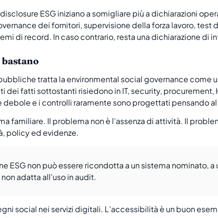
sclosure ESG iniziano a somigliare più a dichiarazioni oper
ernance dei fornitori, supervisione della forza lavoro, test d
mi di record. In caso contrario, resta una dichiarazione di in
n bastano
 pubbliche tratta la environmental social governance come
lti dei fatti sottostanti risiedono in IT, security, procurement,
è debole e i controlli raramente sono progettati pensando a
 familiare. Il problema non è l’assenza di attività. Il proble
tà, policy ed evidenze.
ne ESG non può essere ricondotta a un sistema nominato, a 
non adatta all’uso in audit.
gni social nei servizi digitali. L’accessibilità è un buon esem