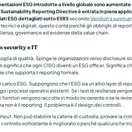
lamentazioni ESG introdotte a livello globale sono aumentat
Sustainability Reporting Directive è entrata in piena appli
dati ESG dettagliati sotto ESRS
secondo
Veridion's summar
vizi tecnici e digitali, questo conta perché gli obblighi di re
silienza, governance ed evidenze della value chain.
 security e IT
 soglia di qualità. Spinge le organizzazioni verso disclosure
 significa che ogni CISO diventi un ESG officer. Significa che
e che supporta il reporting formale.
l carico ESG. Suppongono che l’ESG sia un altro layer di repor
 i processi operativi esistenti. Se i test di resilienza veng
ei fornitori vengono raccolte in modo incoerente o se le rev
 non è il reporting. Il problema è il design dei controlli.
nput. Non può stabilire la catena di custodia, provare la cro
 controllo sottostante è migliorato o perché qualcuno ha mo