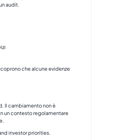
un audit.
izi
o scoprono che alcune evidenze
ard. Il cambiamento non è
no in un contesto regolamentare
e.