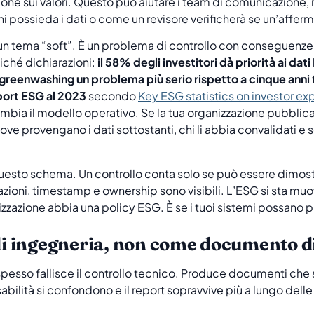
ione sui valori. Questo può aiutare i team di comunicazione
 possieda i dati o come un revisore verificherà se un’affer
 un tema “soft”. È un problema di controllo con conseguenze su
ché dichiarazioni:
il 58% degli investitori dà priorità ai dat
greenwashing un problema più serio rispetto a cinque anni 
port ESG al 2023
secondo
Key ESG statistics on investor ex
bia il modello operativo. Se la tua organizzazione pubblica
e provengano i dati sottostanti, chi li abbia convalidati e s
uesto schema. Un controllo conta solo se può essere dimost
zioni, timestamp e ownership sono visibili. L’ESG si sta muo
zzazione abbia una policy ESG. È se i tuoi sistemi possano p
 ingegneria, non come documento di
spesso fallisce il controllo tecnico. Produce documenti che
nsabilità si confondono e il report sopravvive più a lungo de