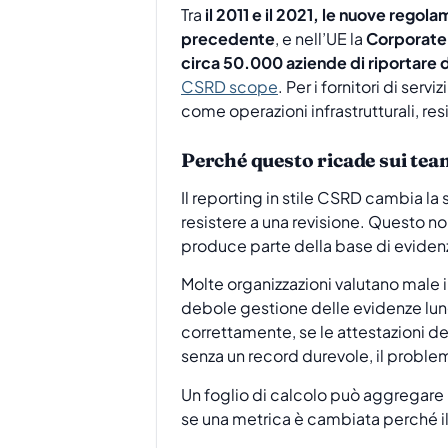
Tra
il 2011 e il 2021, le nuove rego
precedente
, e nell’UE la
Corporate 
circa 50.000 aziende di riportare 
CSRD scope
. Per i fornitori di ser
come operazioni infrastrutturali, re
Perché questo ricade sui team
Il reporting in stile CSRD cambia la
resistere a una revisione. Questo non
produce parte della base di evidenz
Molte organizzazioni valutano male i
debole gestione delle evidenze lungo
correttamente, se le attestazioni d
senza un record durevole, il problema
Un foglio di calcolo può aggregare i
se una metrica è cambiata perché il