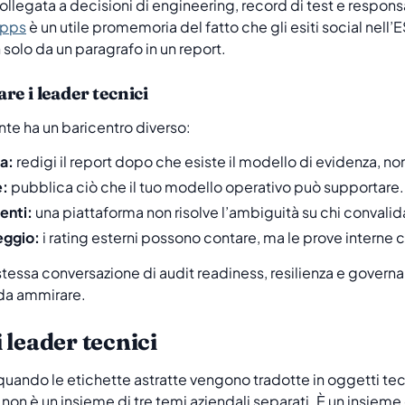
ollegata a decisioni di engineering, record di test e responsab
apps
è un utile promemoria del fatto che gli esiti social ne
 solo da un paragrafo in un report.
e i leader tecnici
te ha un baricentro diverso:
va:
redigi il report dopo che esiste il modello di evidenza, no
e:
pubblica ciò che il tuo modello operativo può supportare.
enti:
una piattaforma non risolve l’ambiguità su chi convalid
teggio:
i rating esterni possono contare, ma le prove interne 
tessa conversazione di audit readiness, resilienza e govern
 da ammirare.
 leader tecnici
quando le etichette astratte vengono tradotte in oggetti tecn
on è un insieme di tre temi aziendali separati. È un insieme 