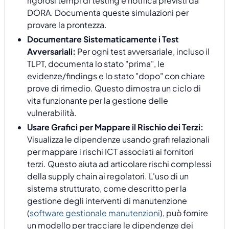
rigorosi tempi di testing e notifica previsti da
DORA. Documenta queste simulazioni per
provare la prontezza.
Documentare Sistematicamente i Test
Avversariali:
Per ogni test avversariale, incluso il
TLPT, documenta lo stato "prima", le
evidenze/findings e lo stato "dopo" con chiare
prove di rimedio. Questo dimostra un ciclo di
vita funzionante per la gestione delle
vulnerabilità.
Usare Grafici per Mappare il Rischio dei Terzi:
Visualizza le dipendenze usando grafi relazionali
per mappare i rischi ICT associati ai fornitori
terzi. Questo aiuta ad articolare rischi complessi
della supply chain ai regolatori. L'uso di un
sistema strutturato, come descritto per la
gestione degli interventi di manutenzione
(
software gestionale manutenzioni
), può fornire
un modello per tracciare le dipendenze dei