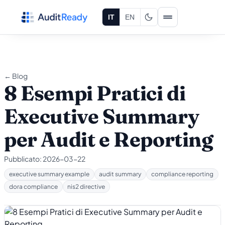
Vai al contenuto
IT
EN
← Blog
8 Esempi Pratici di
Executive Summary
per Audit e Reporting
Pubblicato:
2026-03-22
executive summary example
audit summary
compliance reporting
dora compliance
nis2 directive