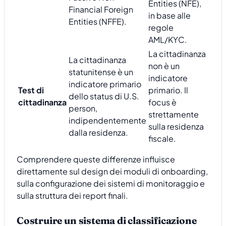
Entities (NFE),
Financial Foreign
in base alle
Entities (NFFE).
regole
AML/KYC.
La cittadinanza
La cittadinanza
non è un
statunitense è un
indicatore
indicatore primario
Test di
primario. Il
dello status di U.S.
cittadinanza
focus è
person,
strettamente
indipendentemente
sulla residenza
dalla residenza.
fiscale.
Comprendere queste differenze influisce
direttamente sul design dei moduli di onboarding,
sulla configurazione dei sistemi di monitoraggio e
sulla struttura dei report finali.
Costruire un sistema di classificazione