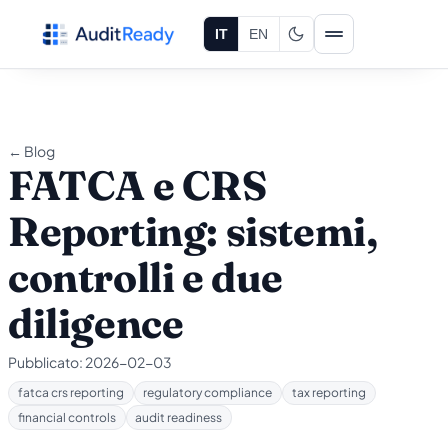
Vai al contenuto
IT
EN
← Blog
FATCA e CRS
Reporting: sistemi,
controlli e due
diligence
Pubblicato:
2026-02-03
fatca crs reporting
regulatory compliance
tax reporting
financial controls
audit readiness