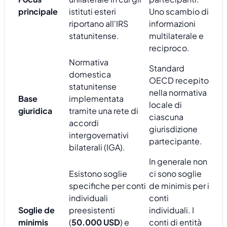
principale
istituti esteri
Uno scambio di
riportano all'IRS
informazioni
statunitense.
multilaterale e
reciproco.
Normativa
Standard
domestica
OECD recepito
statunitense
nella normativa
Base
implementata
locale di
giuridica
tramite una rete di
ciascuna
accordi
giurisdizione
intergovernativi
partecipante.
bilaterali (IGA).
In generale non
Esistono soglie
ci sono soglie
specifiche per conti
de minimis per i
individuali
conti
Soglie de
preesistenti
individuali. I
minimis
(
50.000 USD
) e
conti di entità