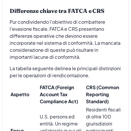
Differenze chiave tra FATCA e CRS
Pur condividendo l'obiettivo di combattere
l'evasione fiscale, FATCA e CRS presentano
differenze operative che devono essere
incorporate nel sistema di conformità. La mancata
considerazione di queste può risultare in
importanti lacune di conformità.
La tabella seguente delinea le principali distinzioni
per le operazioni di rendicontazione.
FATCA (Foreign
CRS (Common
Aspetto
Account Tax
Reporting
Compliance Act)
Standard)
Residenti fiscali
U.S. persons ed
di oltre 100
entità. Un regime
giurisdizioni
Focus
unilaterale in cui gli
partecipanti.