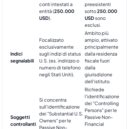
conti intestati a
preesistenti
entità (
250.000
sotto
250.000
USD
).
USD
sono
esclusi.
Ambito più
Focalizzato
ampio, attivato
esclusivamente
principalmente
Indici
sugli indizi di status
dalla residenza
segnalabili
U.S. (es. indirizzo o
fiscale fuori
numero di telefono
dalla
negli Stati Uniti).
giurisdizione
dell'istituto.
Richiede
l'identificazione
Si concentra
dei "Controlling
sull'identificazione
Persons" per le
dei "Substantial U.S.
Soggetti
Passive Non-
Owners" per le
controllanti
Financial
Passive Non-