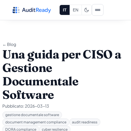
Vai al contenuto
IT
EN
← Blog
Una guida per CISO a
Gestione
Documentale
Software
Pubblicato:
2026-03-13
gestione documentale software
document management compliance
audit readiness
DORA compliance
cyber resilience