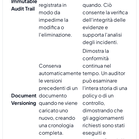
Immutable
registrata in
quando. Ciò
Audit Trail
modo da
consente la verifica
impedirne la
dell'integrità delle
modifica o
evidenze e
l'eliminazione.
supporta l'analisi
degli incidenti.
Dimostra la
conformità
Conserva
continua nel
automaticamente
tempo. Un auditor
le versioni
può esaminare
precedenti di un
l'intera storia di una
Document
documento
policy o di un
Versioning
quando ne viene
controllo,
caricato uno
dimostrando che
nuovo, creando
gli aggiornamenti
una cronologia
richiesti sono stati
completa.
eseguiti e