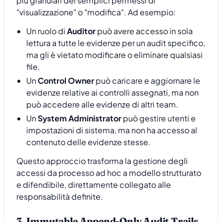
più granulari dei semplici permessi di
"visualizzazione" o "modifica". Ad esempio:
Un ruolo di
Auditor
può avere accesso in sola
lettura a tutte le evidenze per un audit specifico,
ma gli è vietato modificare o eliminare qualsiasi
file.
Un
Control Owner
può caricare e aggiornare le
evidenze relative ai controlli assegnati, ma non
può accedere alle evidenze di altri team.
Un
System Administrator
può gestire utenti e
impostazioni di sistema, ma non ha accesso al
contenuto delle evidenze stesse.
Questo approccio trasforma la gestione degli
accessi da processo ad hoc a modello strutturato
e difendibile, direttamente collegato alle
responsabilità definite.
3. Immutable Append-Only Audit Trails