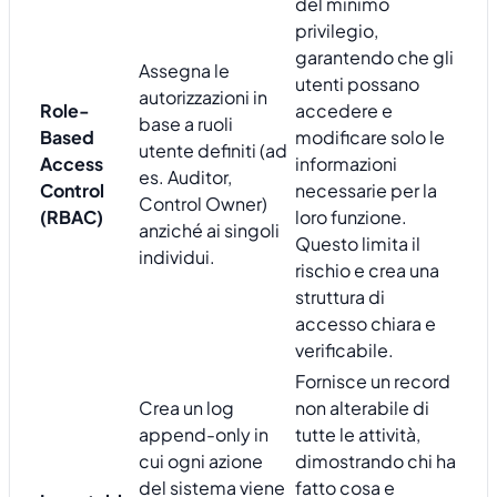
del minimo
privilegio,
garantendo che gli
Assegna le
utenti possano
autorizzazioni in
Role-
accedere e
base a ruoli
Based
modificare solo le
utente definiti (ad
Access
informazioni
es. Auditor,
Control
necessarie per la
Control Owner)
(RBAC)
loro funzione.
anziché ai singoli
Questo limita il
individui.
rischio e crea una
struttura di
accesso chiara e
verificabile.
Fornisce un record
Crea un log
non alterabile di
append-only in
tutte le attività,
cui ogni azione
dimostrando chi ha
del sistema viene
fatto cosa e