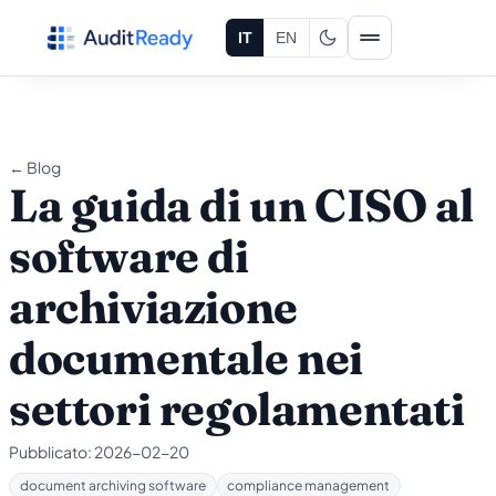
Vai al contenuto
IT
EN
← Blog
La guida di un CISO al
software di
archiviazione
documentale nei
settori regolamentati
Pubblicato:
2026-02-20
document archiving software
compliance management