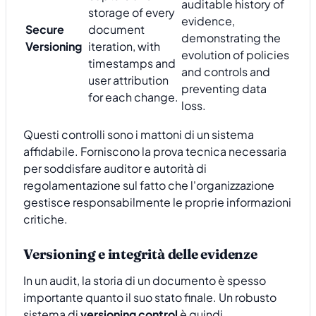
auditable history of
storage of every
evidence,
Secure
document
demonstrating the
Versioning
iteration, with
evolution of policies
timestamps and
and controls and
user attribution
preventing data
for each change.
loss.
Questi controlli sono i mattoni di un sistema
affidabile. Forniscono la prova tecnica necessaria
per soddisfare auditor e autorità di
regolamentazione sul fatto che l'organizzazione
gestisce responsabilmente le proprie informazioni
critiche.
Versioning e integrità delle evidenze
In un audit, la storia di un documento è spesso
importante quanto il suo stato finale. Un robusto
sistema di
versioning control
è quindi