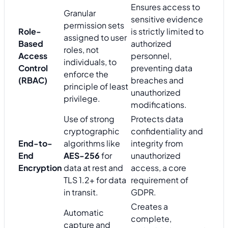
Ensures access to
Granular
sensitive evidence
permission sets
Role-
is strictly limited to
assigned to user
Based
authorized
roles, not
Access
personnel,
individuals, to
Control
preventing data
enforce the
(RBAC)
breaches and
principle of least
unauthorized
privilege.
modifications.
Use of strong
Protects data
cryptographic
confidentiality and
End-to-
algorithms like
integrity from
End
AES-256
for
unauthorized
Encryption
data at rest and
access, a core
TLS 1.2+ for data
requirement of
in transit.
GDPR.
Creates a
Automatic
complete,
capture and