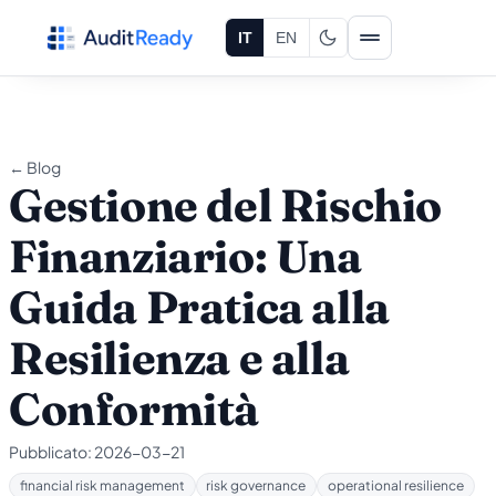
Vai al contenuto
IT
EN
← Blog
Gestione del Rischio
Finanziario: Una
Guida Pratica alla
Resilienza e alla
Conformità
Pubblicato:
2026-03-21
financial risk management
risk governance
operational resilience