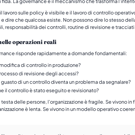
i fida. La governance è il meccanismo che trasforma l’intento o
 lavoro sulle policy è visibile e il lavoro di controllo operat
a e dire che qualcosa esiste. Non possono dire lo stesso de
i, responsabilità dei controlli, routine di revisione e tracciat
lle operazioni reali
vernance risponde rapidamente a domande fondamentali:
odifica di controllo in produzione?
processo di revisione degli accessi?
 guasto di un controllo diventa un problema da segnalare?
e il controllo è stato eseguito e revisionato?
testa delle persone, l’organizzazione è fragile. Se vivono in f
anizzazione è lenta. Se vivono in un modello operativo coeren