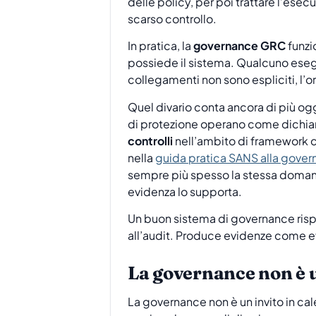
delle policy, per poi trattare l’e
scarso controllo.
In pratica, la
governance GRC
funzi
possiede il sistema. Qualcuno esegu
collegamenti non sono espliciti, l’
Quel divario conta ancora di più o
di protezione operano come dichiara
controlli
nell’ambito di framework c
nella
guida pratica SANS alla gover
sempre più spesso la stessa domand
evidenza lo supporta.
Un buon sistema di governance ris
all’audit. Produce evidenze come e
La governance non è 
La governance non è un invito in cal