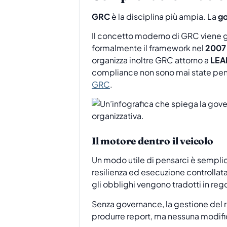
GRC
è la disciplina più ampia. La
g
Il concetto moderno di GRC viene 
formalmente il framework nel
2007
organizza inoltre GRC attorno a
LEA
compliance non sono mai state pens
GRC
.
Il motore dentro il veicolo
Un modo utile di pensarci è semplic
resilienza ed esecuzione controlla
gli obblighi vengono tradotti in rego
Senza governance, la gestione del
produrre report, ma nessuna modifi