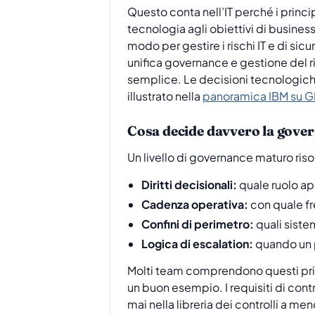
Questo conta nell’IT perché i princ
tecnologia agli obiettivi di busines
modo per gestire i rischi IT e di s
unifica governance e gestione del r
semplice. Le decisioni tecnologiche
illustrato nella
panoramica IBM su GRC
Cosa decide davvero la gove
Un livello di governance maturo risol
Diritti decisionali:
quale ruolo app
Cadenza operativa:
con quale fre
Confini di perimetro:
quali siste
Logica di escalation:
quando un p
Molti team comprendono questi princi
un buon esempio. I requisiti di contr
mai nella libreria dei controlli a m