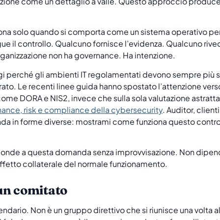
secuzione come un dettaglio a valle. Questo approccio produ
ona solo quando si comporta come un sistema operativo per
e il controllo. Qualcuno fornisce l’evidenza. Qualcuno rived
organizzazione non ha governance. Ha intenzione.
ggi perché gli ambienti IT regolamentati devono sempre più 
to. Le recenti linee guida hanno spostato l’attenzione verso
ome DORA e NIS2, invece che sulla sola valutazione astratta
nance, risk e compliance della cybersecurity
. Auditor, client
a in forme diverse: mostrami come funziona questo control
ponde a questa domanda senza improvvisazione. Non dipend
ffetto collaterale del normale funzionamento.
un comitato
endario. Non è un gruppo direttivo che si riunisce una volta 