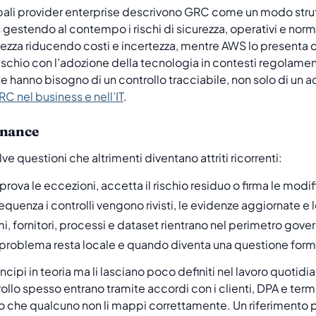
ipali provider enterprise descrivono GRC come un modo strutt
s gestendo al contempo i rischi di sicurezza, operativi e nor
icurezza riducendo costi e incertezza, mentre AWS lo presen
ischio con l’adozione della tecnologia in contesti regolame
 hanno bisogno di un controllo tracciabile, non solo di un
 nel business e nell’IT
.
rnance
ve questioni che altrimenti diventano attriti ricorrenti:
rova le eccezioni, accetta il rischio residuo o firma le modif
quenza i controlli vengono rivisti, le evidenze aggiornate e l
mi, fornitori, processi e dataset rientrano nel perimetro gove
roblema resta locale e quando diventa una questione form
pi in teoria ma li lasciano poco definiti nel lavoro quotidia
ollo spesso entrano tramite accordi con i clienti, DPA e termi
eno che qualcuno non li mappi correttamente. Un riferimento p