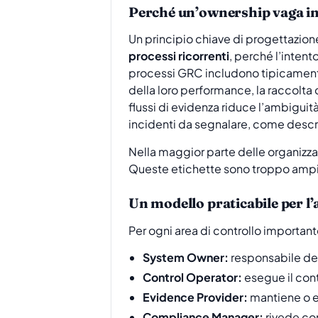
Perché un’ownership vaga ind
Un principio chiave di progettazio
processi ricorrenti
, perché l’intent
processi GRC includono tipicamente l
della loro performance, la raccolta d
flussi di evidenza riduce l’ambiguità
incidenti da segnalare, come descri
Nella maggior parte delle organizza
Queste etichette sono troppo ampie 
Un modello praticabile per l’
Per ogni area di controllo importan
System Owner:
responsabile del
Control Operator:
esegue il cont
Evidence Provider:
mantiene o es
Compliance Manager:
rivede com