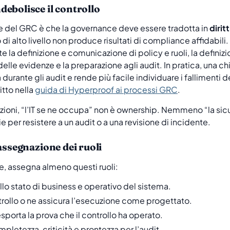
ebolisce il controllo
ne del GRC è che la governance deve essere tradotta in
diritt
o di alto livello non produce risultati di compliance affidabil
a definizione e comunicazione di policy e ruoli, la definizio
elle evidenze e la preparazione agli audit. In pratica, una ch
 durante gli audit e rende più facile individuare i fallimenti 
tto nella
guida di Hyperproof ai processi GRC
.
zioni, “l’IT se ne occupa” non è ownership. Nemmeno “la sicu
per resistere a un audit o a una revisione di incidente.
assegnazione dei ruoli
te, assegna almeno questi ruoli:
lo stato di business e operativo del sistema.
rollo o ne assicura l’esecuzione come progettato.
porta la prova che il controllo ha operato.
pletezza, criticità e prontezza per l’audit.