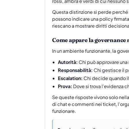
rossi, ambra e verdi di cui nessuno s
Questa distinzione si perde perché il
possono indicare una policy firmat
riescano a mostrare diritti decisional
Come appare la governance ne
In un ambiente funzionante, la go
Autorità:
Chi può approvare una m
Responsabilità:
Chi gestisce il 
Escalation:
Chi decide quando il
Prova:
Dove si trova l’evidenza ch
Se queste risposte vivono solo nella 
di chat e commenti nei ticket, l’org
funzionare.