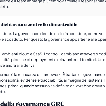
llisce e il team impiega più tempo a trovare il responsabile c
leto.
 dichiarata e controllo dimostrabile
adere. La governance decide chi lo fa accadere, come veng
 è accaduto. Per questo la governance appartiene alle oper
 ambienti cloud e SaaS. I controlli cambiano attraverso cod
identità, pipeline di deployment e relazioni con i fornitori. 
ve andrà alla deriva.
e non è la mancanza di framework. È trattare la governance c
 responsabilità, evidenze e tracciabilità, ai margini del sistema
ano mesi prima, quando nessuno ha definito chi avrebbe dovuto
rto.
 della governance GRC