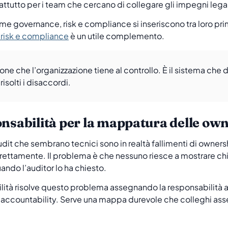
rattutto per i team che cercano di collegare gli impegni legal
e governance, risk e compliance si inseriscono tra loro prima 
risk e compliance
è un utile complemento.
one che l’organizzazione tiene al controllo. È il sistema che
solti i disaccordi.
onsabilità per la mappatura delle ow
dit che sembrano tecnici sono in realtà fallimenti di ownership
ettamente. Il problema è che nessuno riesce a mostrare chi
ando l’auditor lo ha chiesto.
ità risolve questo problema assegnando la responsabilità al li
i accountability. Serve una mappa durevole che colleghi asset