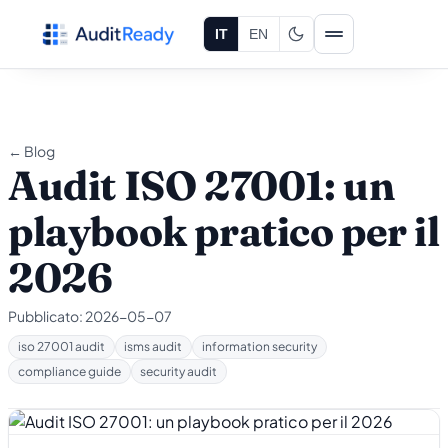
Vai al contenuto
IT
EN
← Blog
Audit ISO 27001: un
playbook pratico per il
2026
Pubblicato:
2026-05-07
iso 27001 audit
isms audit
information security
compliance guide
security audit