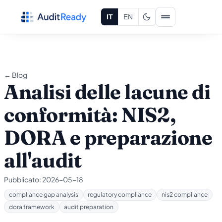
Vai al contenuto
IT
EN
← Blog
Analisi delle lacune di
conformità: NIS2,
DORA e preparazione
all'audit
Pubblicato:
2026-05-18
compliance gap analysis
regulatory compliance
nis2 compliance
dora framework
audit preparation