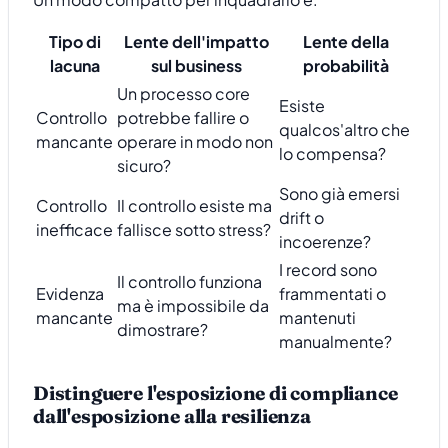
Tipo di
Lente dell'impatto
Lente della
lacuna
sul business
probabilità
Un processo core
Esiste
Controllo
potrebbe fallire o
qualcos'altro che
mancante
operare in modo non
lo compensa?
sicuro?
Sono già emersi
Controllo
Il controllo esiste ma
drift o
inefficace
fallisce sotto stress?
incoerenze?
I record sono
Il controllo funziona
Evidenza
frammentati o
ma è impossibile da
mancante
mantenuti
dimostrare?
manualmente?
Distinguere l'esposizione di compliance
dall'esposizione alla resilienza