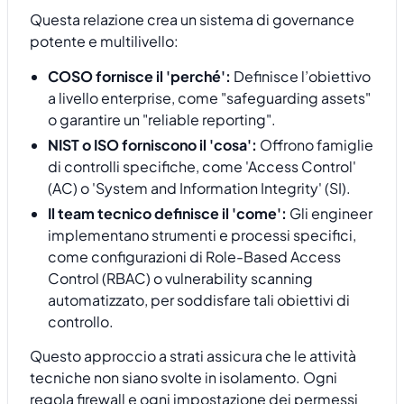
Questa relazione crea un sistema di governance
potente e multilivello:
COSO fornisce il 'perché':
Definisce l’obiettivo
a livello enterprise, come "safeguarding assets"
o garantire un "reliable reporting".
NIST o ISO forniscono il 'cosa':
Offrono famiglie
di controlli specifiche, come 'Access Control'
(AC) o 'System and Information Integrity' (SI).
Il team tecnico definisce il 'come':
Gli engineer
implementano strumenti e processi specifici,
come configurazioni di Role-Based Access
Control (RBAC) o vulnerability scanning
automatizzato, per soddisfare tali obiettivi di
controllo.
Questo approccio a strati assicura che le attività
tecniche non siano svolte in isolamento. Ogni
regola firewall e ogni impostazione dei permessi