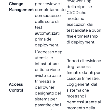
reviewer. Log
Change
peer review e il
della pipeline
Management
completamento
CI/CD che
con successo
mostrano
delle suite di
esecuzioni dei
test
test andate a buon
automatizzati
fine e timestamp
prima del
di deployment.
deployment.
L’accesso degli
utenti alle
Report di revisione
infrastrutture
degli accessi
critiche viene
firmati e datati per
rivisto su base
ciascun trimestre.
trimestrale
Access
Log generati dal
dall’owner
Control
sistema che
designato del
mostrano i
sistema per
permessi utente al
garantire che i
momento della