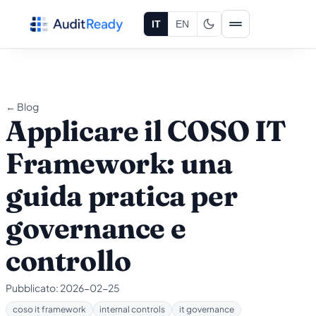
Vai al contenuto
IT
EN
← Blog
Applicare il COSO IT
Framework: una
guida pratica per
governance e
controllo
Pubblicato:
2026-02-25
coso it framework
internal controls
it governance