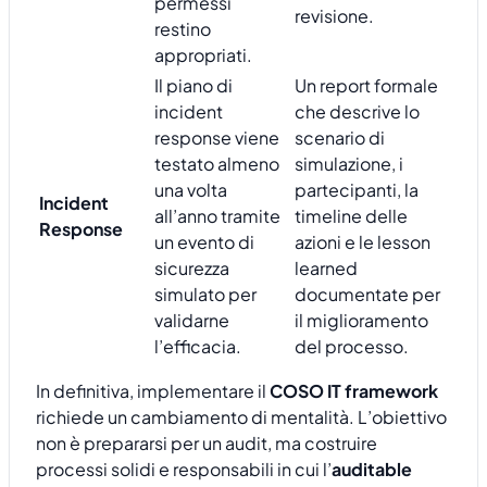
permessi
revisione.
restino
appropriati.
Il piano di
Un report formale
incident
che descrive lo
response viene
scenario di
testato almeno
simulazione, i
una volta
partecipanti, la
Incident
all’anno tramite
timeline delle
Response
un evento di
azioni e le lesson
sicurezza
learned
simulato per
documentate per
validarne
il miglioramento
l’efficacia.
del processo.
In definitiva, implementare il
COSO IT framework
richiede un cambiamento di mentalità. L’obiettivo
non è prepararsi per un audit, ma costruire
processi solidi e responsabili in cui l’
auditable