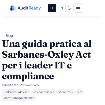
Vai al contenuto
IT
EN
← Blog
Una guida pratica al
Sarbanes-Oxley Act
per i leader IT e
compliance
Pubblicato:
2026-03-19
sarbanes oxley act
sox compliance
it controls
icfr
corporate governance