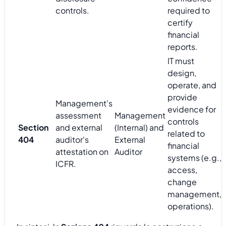
controls.
required to
certify
financial
reports.
IT must
design,
operate, and
provide
Management's
evidence for
assessment
Management
controls
Section
and external
(Internal) and
related to
404
auditor's
External
financial
attestation on
Auditor
systems (e.g.,
ICFR.
access,
change
management,
operations).